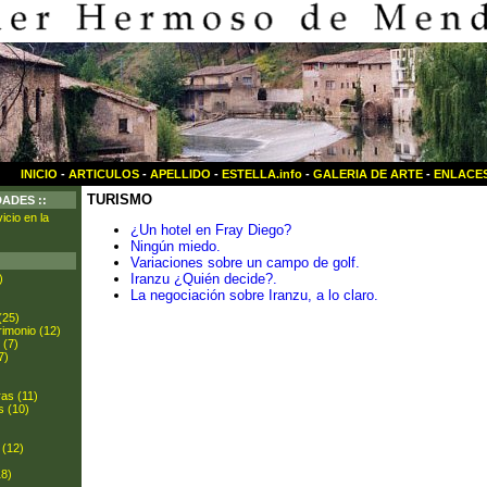
INICIO
-
ARTICULOS
-
APELLIDO
-
ESTELLA.info
-
GALERIA DE ARTE
-
ENLACE
TURISMO
DADES ::
icio en la
¿Un hotel en Fray Diego?
Ningún miedo.
Variaciones sobre un campo de golf.
Iranzu ¿Quién decide?.
)
La negociación sobre Iranzu, a lo claro.
(25)
rimonio (12)
 (7)
7)
ras (11)
s (10)
 (12)
18)