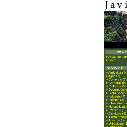
:: NOVE
» Areas de serv
autovía.
Secciones:
» Agricultura (4
» Agua (7)
» Comercio (7)
» Corporación 
» Cultura y Pat
» Despropósito
» Stella Show (
» Industria (4)
» Inéditos (3)
» Infraestructu
» No publicado
» Política (8)
» Servicios (8)
» Tierra Estella
» Turismo (5)
» Urbanismo (