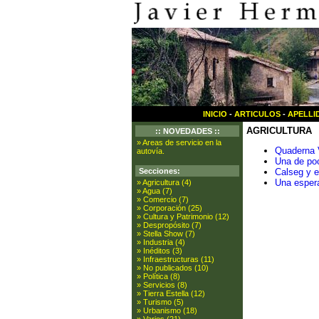
INICIO
-
ARTICULOS
-
APELLI
AGRICULTURA
:: NOVEDADES ::
» Areas de servicio en la
Quaderna 
autovía.
Una de po
Secciones:
Calseg y e
Una espera
» Agricultura (4)
» Agua (7)
» Comercio (7)
» Corporación (25)
» Cultura y Patrimonio (12)
» Despropósito (7)
» Stella Show (7)
» Industria (4)
» Inéditos (3)
» Infraestructuras (11)
» No publicados (10)
» Política (8)
» Servicios (8)
» Tierra Estella (12)
» Turismo (5)
» Urbanismo (18)