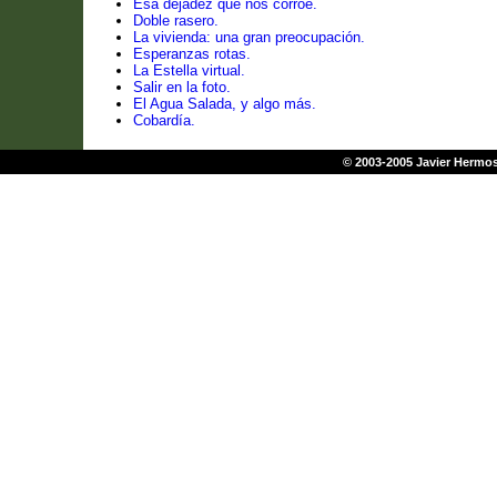
Esa dejadez que nos corroe.
Doble rasero.
La vivienda: una gran preocupación.
Esperanzas rotas.
La Estella virtual.
Salir en la foto.
El Agua Salada, y algo más.
Cobardía.
© 2003-2005 Javier Herm