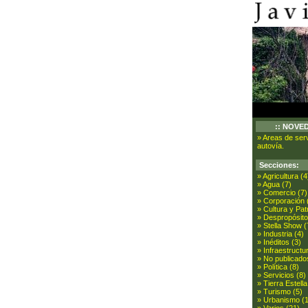
:: NOVE
» Areas de serv
autovía.
Secciones:
» Agricultura (4
» Agua (7)
» Comercio (7)
» Corporación 
» Cultura y Pat
» Despropósito
» Stella Show (
» Industria (4)
» Inéditos (3)
» Infraestructu
» No publicado
» Política (8)
» Servicios (8)
» Tierra Estella
» Turismo (5)
» Urbanismo (