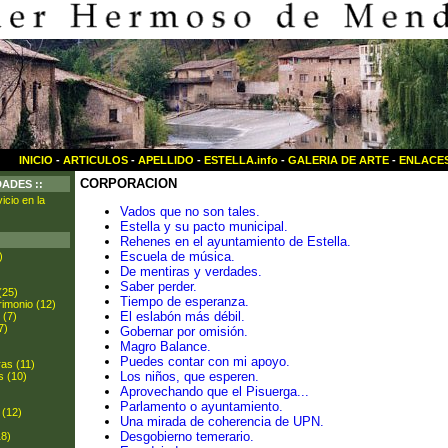
INICIO
-
ARTICULOS
-
APELLIDO
-
ESTELLA.info
-
GALERIA DE ARTE
-
ENLACE
CORPORACION
DADES ::
icio en la
Vados que no son tales.
Estella y su pacto municipal.
Rehenes en el ayuntamiento de Estella.
Escuela de música.
)
De mentiras y verdades.
Saber perder.
(25)
Tiempo de esperanza.
rimonio (12)
El eslabón más débil.
 (7)
7)
Gobernar por omisión.
Magro Balance.
Puedes contar con mi apoyo.
ras (11)
Los niños, que esperen.
s (10)
Aprovechando que el Pisuerga...
Parlamento o ayuntamiento.
 (12)
Una mirada de coherencia de UPN.
Desgobierno temerario.
18)