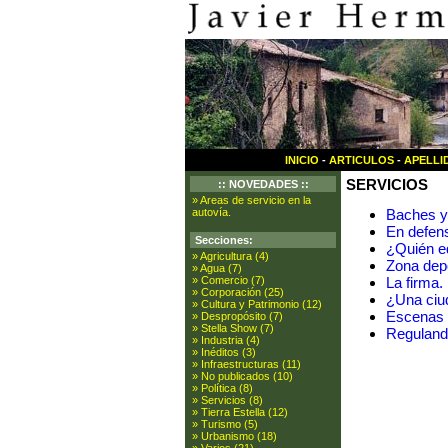
INICIO
-
ARTICULOS
-
APELLI
SERVICIOS
:: NOVEDADES ::
» Areas de servicio en la
autovía.
Baches y
En defens
Secciones:
¿Quién e
» Agricultura (4)
Zona depo
» Agua (7)
» Comercio (7)
La firma.
» Corporación (25)
¿Una ciu
» Cultura y Patrimonio (12)
Escenas d
» Despropósito (7)
» Stella Show (7)
Reguland
» Industria (4)
» Inéditos (3)
» Infraestructuras (11)
» No publicados (10)
» Política (8)
» Servicios (8)
» Tierra Estella (12)
» Turismo (5)
» Urbanismo (18)