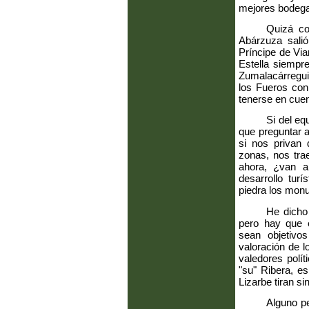
mejores bodega
Quizá co
Abárzuza sali
Príncipe de Vian
Estella siempre
Zumalacárregui
los Fueros con 
tenerse en cuen
Si del equ
que preguntar a
si nos privan 
zonas, nos tra
ahora, ¿van a 
desarrollo tur
piedra los mon
He dicho
pero hay que e
sean objetivo
valoración de l
valedores polít
"su" Ribera, e
Lizarbe tiran si
Alguno pe