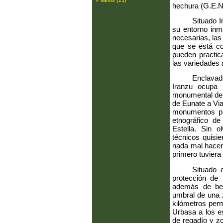
» Varios (21)
hechura (G.E.N
Situado 
su entorno inm
necesarias, las
que se está co
pueden practica
las variedades 
Enclavad
Iranzu ocupa 
monumental de 
de Eunate a Via
monumentos pu
etnográfico de
Estella. Sin o
técnicos quisi
nada mal hacer
primero tuviera
Situado 
protección de 
además de ben
umbral de una z
kilómetros per
Urbasa a los e
de regadío y z