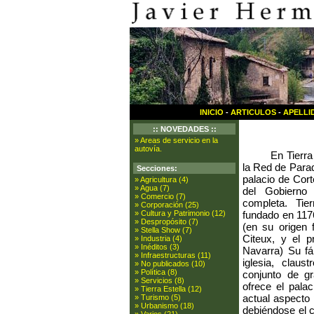
INICIO
-
ARTICULOS
-
APELLI
:: NOVEDADES ::
» Areas de servicio en la
autovía.
En Tierra
la Red de Para
Secciones:
palacio de Cor
» Agricultura (4)
» Agua (7)
del Gobierno
» Comercio (7)
completa. Tie
» Corporación (25)
fundado en 117
» Cultura y Patrimonio (12)
» Despropósito (7)
(en su origen 
» Stella Show (7)
Citeux, y el p
» Industria (4)
» Inéditos (3)
Navarra) Su fá
» Infraestructuras (11)
iglesia, claus
» No publicados (10)
» Política (8)
conjunto de gr
» Servicios (8)
ofrece el pala
» Tierra Estella (12)
actual aspecto 
» Turismo (5)
» Urbanismo (18)
debiéndose el c