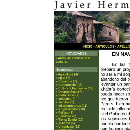
INICIO
-
ARTICULOS
-
APELLI
EN NA
:: NOVEDADES ::
» Areas de servicio en la
autovía.
En las f
preparó un pro
Secciones:
no sería mi sor
» Agricultura (4)
» Agua (7)
abandono del p
» Comercio (7)
levantar un par
» Corporación (25)
¿habría cortoc
» Cultura y Patrimonio (12)
» Despropósito (7)
pueda hacer so
» Stella Show (7)
no; que fueron 
» Industria (4)
» Inéditos (3)
Pero si bien n
» Infraestructuras (11)
recibido influe
» No publicados (10)
» Política (8)
si el Gobierno
» Servicios (8)
los
sopicones
l
» Tierra Estella (12)
pueblo bardener
» Turismo (5)
» Urbanismo (18)
que hubiera ab