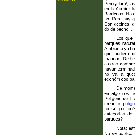
» Varios (21)
Pero ¡claro!, l
en la Administr
Bardenas. No e
no. Pero hay q
Con decirles, 
do de pecho...
Los que 
parques natural
Ambiente ya hab
que pudiera d
mandan. De hec
a otras comarc
hayan terminado
no va a queda
económicos para
De momen
en algo nos ha
Polígono de Ti
crear un
políg
no sé por qué
categorías de 
parques?
Nota: est
No se publicó. 